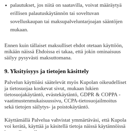
palautukset, jos niitä on saatavilla, voivat määräytyä
erillisen palautuskäytännön tai soveltuvan
sovelluskaupan tai maksupalveluntarjoajan sääntöjen
mukaan.
Ennen kuin tällaiset maksulliset ehdot otetaan käyttöön,
mikään näissä Ehdoissa ei takaa, että jokin ominaisuus
säilyy pysyvästi maksuttomana.
9. Yksityisyys ja tietojen käsittely
Palvelun käyttöäsi säätelevät myös Kupolan oikeudelliset
ja tietosuojaa koskevat sivut, mukaan lukien
tietosuojakäytäntö, evästekäytäntö, GDPR & COPPA -
vaatimustenmukaisuussivu, CCPA-tietosuojailmoitus
sekä tietojen säilytys- ja poistokäytäntö.
Käyttämällä Palvelua vahvistat ymmärtäväsi, että Kupola
voi kerätä, käyttää ja käsitellä tietoja näissä käytännöissä