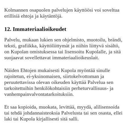
Kolmannen osapuolen palvelujen käyttöösi voi soveltua
erillisiä ehtoja ja käytäntöjä.
12. Immateriaalioikeudet
Palvelu, mukaan lukien sen ohjelmisto, muotoilu, brändi,
teksti, grafiikka, käyttöliittymät ja niihin liittyvä sisältö,
on Kupolan omistuksessa tai lisensoitu Kupolalle, ja sitä
suojaavat sovellettavat immateriaalioikeuslait.
Näiden Ehtojen mukaisesti Kupola myöntää sinulle
rajoitetun, ei-yksinomaisen, siirtokelvottoman ja
peruutettavissa olevan oikeuden käyttää Palvelua sen
tarkoitettuihin henkilökohtaisiin perheturvallisuus- ja
vanhempainvalvontatarkoituksiin.
Et saa kopioida, muokata, levittää, myydä, alilisensoida
tai tehdä johdannaisteoksia Palvelusta tai sen osasta, ellei
laki tai Kupola kirjallisesti sitä salli.