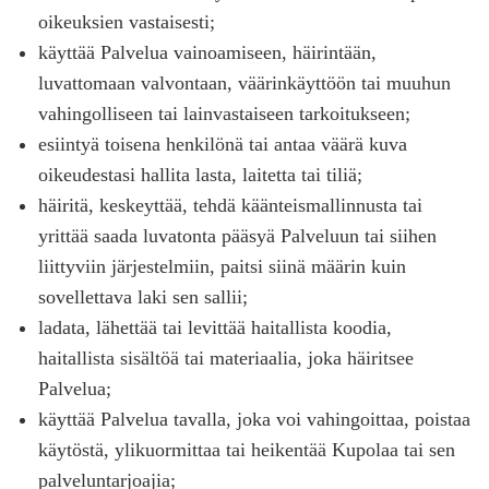
oikeuksien vastaisesti;
käyttää Palvelua vainoamiseen, häirintään,
luvattomaan valvontaan, väärinkäyttöön tai muuhun
vahingolliseen tai lainvastaiseen tarkoitukseen;
esiintyä toisena henkilönä tai antaa väärä kuva
oikeudestasi hallita lasta, laitetta tai tiliä;
häiritä, keskeyttää, tehdä käänteismallinnusta tai
yrittää saada luvatonta pääsyä Palveluun tai siihen
liittyviin järjestelmiin, paitsi siinä määrin kuin
sovellettava laki sen sallii;
ladata, lähettää tai levittää haitallista koodia,
haitallista sisältöä tai materiaalia, joka häiritsee
Palvelua;
käyttää Palvelua tavalla, joka voi vahingoittaa, poistaa
käytöstä, ylikuormittaa tai heikentää Kupolaa tai sen
palveluntarjoajia;