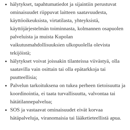
hälytykset, tapahtumatiedot ja sijaintiin perustuvat
ominaisuudet riippuvat laitteen saatavuudesta,
käyttöoikeuksista, virtatilasta, yhteyksistä,
käyttöjärjestelmän toiminnasta, kolmannen osapuolen
palveluista ja muista Kupolan
vaikutusmahdollisuuksien ulkopuolella olevista
tekijöistä;
hälytykset voivat joissakin tilanteissa viivästyä, olla
saatavilla vain osittain tai olla epätarkkoja tai
puutteellisia;
Palvelun tarkoituksena on tukea perheen tietoisuutta ja
koordinointia, ei taata turvallisuutta, valvontaa tai
hätätilannepalvelua;
SOS ja vastaavat ominaisuudet eivät korvaa
hätäpalveluja, viranomaisia tai lääketieteellistä apua.