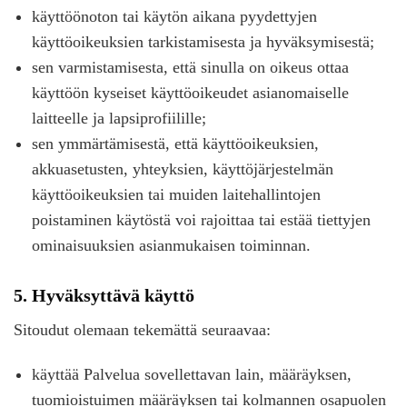
käyttöönoton tai käytön aikana pyydettyjen
käyttöoikeuksien tarkistamisesta ja hyväksymisestä;
sen varmistamisesta, että sinulla on oikeus ottaa
käyttöön kyseiset käyttöoikeudet asianomaiselle
laitteelle ja lapsiprofiilille;
sen ymmärtämisestä, että käyttöoikeuksien,
akkuasetusten, yhteyksien, käyttöjärjestelmän
käyttöoikeuksien tai muiden laitehallintojen
poistaminen käytöstä voi rajoittaa tai estää tiettyjen
ominaisuuksien asianmukaisen toiminnan.
5. Hyväksyttävä käyttö
Sitoudut olemaan tekemättä seuraavaa:
käyttää Palvelua sovellettavan lain, määräyksen,
tuomioistuimen määräyksen tai kolmannen osapuolen