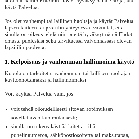
sitoudut näihin Ehtoihin. Jos et hyväksy näitä Ehtoja, älä
käytä Palvelua.
Jos olet vanhempi tai laillinen huoltaja ja käytät Palvelua
lapsen laitteen tai profiilin yhteydessä, vakuutat, että
sinulla on oikeus tehdä niin ja että hyväksyt nämä Ehdot
omasta puolestasi sekä tarvittaessa valvonnassasi olevan
lapsitilin puolesta.
1. Kelpoisuus ja vanhemman hallinnoima käyttö
Kupola on tarkoitettu vanhemman tai laillisen huoltajan
käyttöönottamaksi ja hallinnoimaksi.
Voit käyttää Palvelua vain, jos:
voit tehdä oikeudellisesti sitovan sopimuksen
sovellettavan lain mukaisesti;
sinulla on oikeus käyttää laitetta, tiliä,
puhelinnumeroa, sähköpostiosoitetta tai maksutapaa,