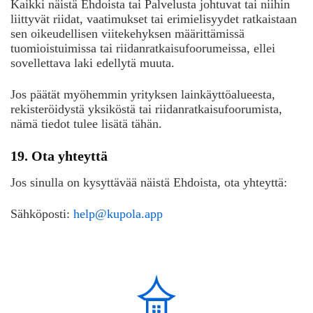
Kaikki näistä Ehdoista tai Palvelusta johtuvat tai niihin
liittyvät riidat, vaatimukset tai erimielisyydet ratkaistaan
sen oikeudellisen viitekehyksen määrittämissä
tuomioistuimissa tai riidanratkaisufoorumeissa, ellei
sovellettava laki edellytä muuta.
Jos päätät myöhemmin yrityksen lainkäyttöalueesta,
rekisteröidystä yksiköstä tai riidanratkaisufoorumista,
nämä tiedot tulee lisätä tähän.
19. Ota yhteyttä
Jos sinulla on kysyttävää näistä Ehdoista, ota yhteyttä:
Sähköposti:
help@kupola.app