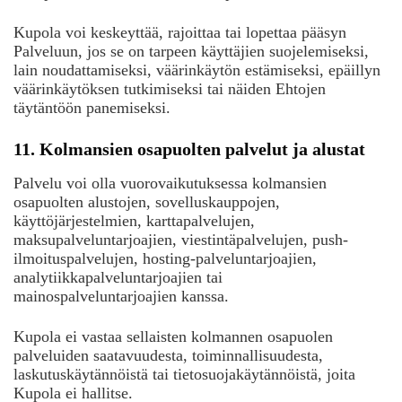
Kupola voi keskeyttää, rajoittaa tai lopettaa pääsyn
Palveluun, jos se on tarpeen käyttäjien suojelemiseksi,
lain noudattamiseksi, väärinkäytön estämiseksi, epäillyn
väärinkäytöksen tutkimiseksi tai näiden Ehtojen
täytäntöön panemiseksi.
11. Kolmansien osapuolten palvelut ja alustat
Palvelu voi olla vuorovaikutuksessa kolmansien
osapuolten alustojen, sovelluskauppojen,
käyttöjärjestelmien, karttapalvelujen,
maksupalveluntarjoajien, viestintäpalvelujen, push-
ilmoituspalvelujen, hosting-palveluntarjoajien,
analytiikkapalveluntarjoajien tai
mainospalveluntarjoajien kanssa.
Kupola ei vastaa sellaisten kolmannen osapuolen
palveluiden saatavuudesta, toiminnallisuudesta,
laskutuskäytännöistä tai tietosuojakäytännöistä, joita
Kupola ei hallitse.