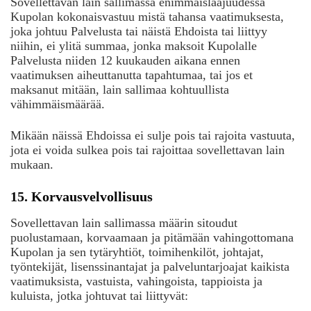
Sovellettavan lain sallimassa enimmäislaajuudessa
Kupolan kokonaisvastuu mistä tahansa vaatimuksesta,
joka johtuu Palvelusta tai näistä Ehdoista tai liittyy
niihin, ei ylitä summaa, jonka maksoit Kupolalle
Palvelusta niiden 12 kuukauden aikana ennen
vaatimuksen aiheuttanutta tapahtumaa, tai jos et
maksanut mitään, lain sallimaa kohtuullista
vähimmäismäärää.
Mikään näissä Ehdoissa ei sulje pois tai rajoita vastuuta,
jota ei voida sulkea pois tai rajoittaa sovellettavan lain
mukaan.
15. Korvausvelvollisuus
Sovellettavan lain sallimassa määrin sitoudut
puolustamaan, korvaamaan ja pitämään vahingottomana
Kupolan ja sen tytäryhtiöt, toimihenkilöt, johtajat,
työntekijät, lisenssinantajat ja palveluntarjoajat kaikista
vaatimuksista, vastuista, vahingoista, tappioista ja
kuluista, jotka johtuvat tai liittyvät: