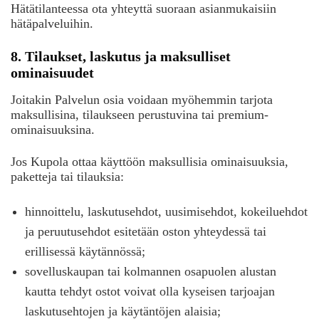
Hätätilanteessa ota yhteyttä suoraan asianmukaisiin
hätäpalveluihin.
8. Tilaukset, laskutus ja maksulliset
ominaisuudet
Joitakin Palvelun osia voidaan myöhemmin tarjota
maksullisina, tilaukseen perustuvina tai premium-
ominaisuuksina.
Jos Kupola ottaa käyttöön maksullisia ominaisuuksia,
paketteja tai tilauksia:
hinnoittelu, laskutusehdot, uusimisehdot, kokeiluehdot
ja peruutusehdot esitetään oston yhteydessä tai
erillisessä käytännössä;
sovelluskaupan tai kolmannen osapuolen alustan
kautta tehdyt ostot voivat olla kyseisen tarjoajan
laskutusehtojen ja käytäntöjen alaisia;