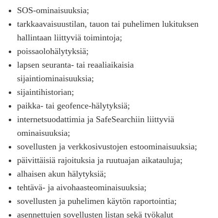
SOS-ominaisuuksia;
tarkkaavaisuustilan, tauon tai puhelimen lukituksen
hallintaan liittyviä toimintoja;
poissaolohälytyksiä;
lapsen seuranta- tai reaaliaikaisia
sijaintiominaisuuksia;
sijaintihistorian;
paikka- tai geofence-hälytyksiä;
internetsuodattimia ja SafeSearchiin liittyviä
ominaisuuksia;
sovellusten ja verkkosivustojen estoominaisuuksia;
päivittäisiä rajoituksia ja ruutuajan aikatauluja;
alhaisen akun hälytyksiä;
tehtävä- ja aivohaasteominaisuuksia;
sovellusten ja puhelimen käytön raportointia;
asennettujen sovellusten listan sekä työkalut