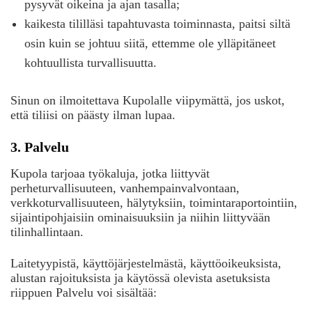
pysyvät oikeina ja ajan tasalla;
kaikesta tililläsi tapahtuvasta toiminnasta, paitsi siltä
osin kuin se johtuu siitä, ettemme ole ylläpitäneet
kohtuullista turvallisuutta.
Sinun on ilmoitettava Kupolalle viipymättä, jos uskot,
että tiliisi on päästy ilman lupaa.
3. Palvelu
Kupola tarjoaa työkaluja, jotka liittyvät
perheturvallisuuteen, vanhempainvalvontaan,
verkkoturvallisuuteen, hälytyksiin, toimintaraportointiin,
sijaintipohjaisiin ominaisuuksiin ja niihin liittyvään
tilinhallintaan.
Laitetyypistä, käyttöjärjestelmästä, käyttöoikeuksista,
alustan rajoituksista ja käytössä olevista asetuksista
riippuen Palvelu voi sisältää: