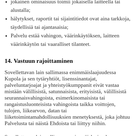
jokainen ominaisuus toimii jokaisella laitteella tai
alustalla;
hälytykset, raportit tai sijaintitiedot ovat aina tarkkoja,
täydellisiä tai ajantasaisia;
Palvelu estää vahingon, väärinkäytöksen, laitteen
väärinkäytön tai vaaralliset tilanteet.
14. Vastuun rajoittaminen
Sovellettavan lain sallimassa enimmäislaajuudessa
Kupola ja sen tytäryhtiöt, lisenssinantajat,
palveluntarjoajat ja yhteistyökumppanit eivät vastaa
mistään välillisistä, satunnaisista, erityisistä, välillisistä
seurannaisvahingoista, esimerkinomaisista tai
rangaistusluonteisista vahingoista taikka voittojen,
tulojen, liikearvon, datan tai
liiketoimintamahdollisuuksien menetyksestä, joka johtuu
Palvelusta tai näistä Ehdoista tai liittyy niihin.