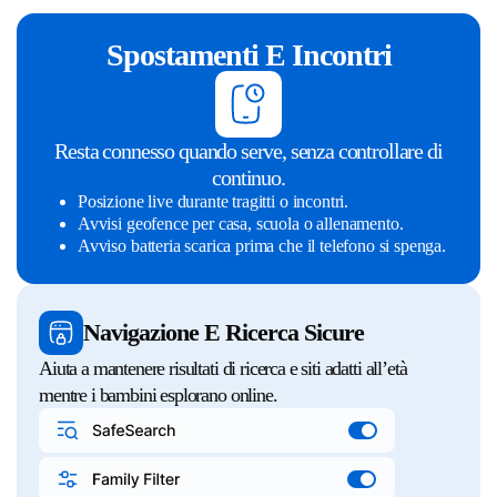
Spostamenti E Incontri
Resta connesso quando serve, senza controllare di
continuo.
Posizione live durante tragitti o incontri.
Avvisi geofence per casa, scuola o allenamento.
Avviso batteria scarica prima che il telefono si spenga.
Navigazione E Ricerca Sicure
Aiuta a mantenere risultati di ricerca e siti adatti all’età
mentre i bambini esplorano online.