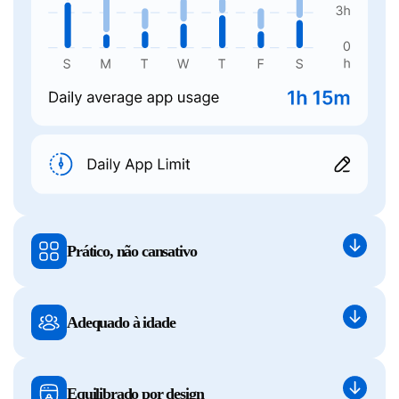
Prático, não cansativo
Adequado à idade
Equilibrado por design