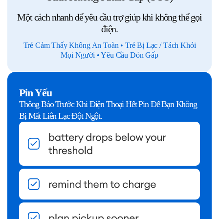
Một cách nhanh để yêu cầu trợ giúp khi không thể gọi
điện.
Trẻ Cảm Thấy Không An Toàn • Trẻ Bị Lạc / Tách Khỏi
Mọi Người • Yêu Cầu Đón Gấp
Pin Yếu
Thông Báo Trước Khi Điện Thoại Hết Pin Để Bạn Không
Bị Mất Liên Lạc Đột Ngột.