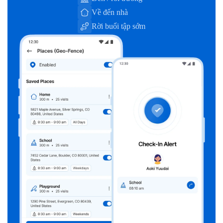
Về đến nhà
Rời buổi tập sớm