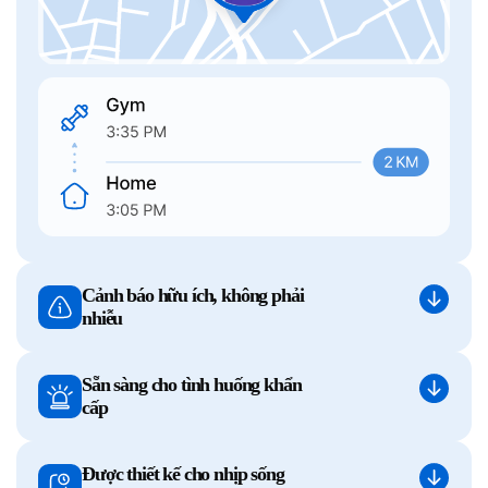
Cảnh báo hữu ích, không phải
nhiễu
Sẵn sàng cho tình huống khẩn
cấp
Được thiết kế cho nhịp sống